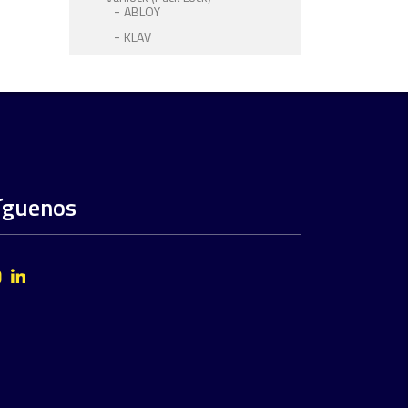
ABLOY
KLAV
íguenos