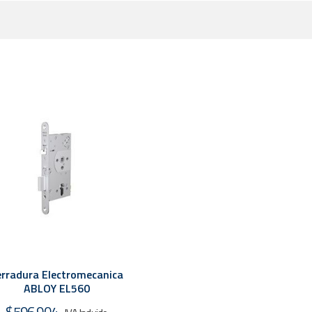
erradura Electromecanica
ABLOY EL560
$
596.904