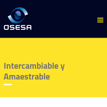
Intercambiable y
Amaestrable