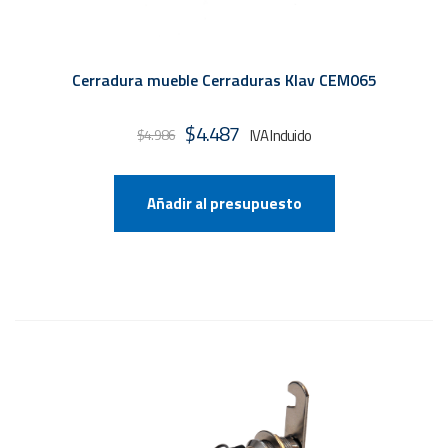
Cerradura mueble Cerraduras Klav CEM065
El
El
$
4.487
$
4.986
precio
precio
original
actual
Añadir al presupuesto
era:
es:
$4.986.
$4.487.