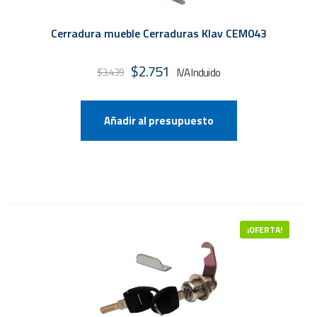
Cerradura mueble Cerraduras Klav CEM043
El
El
$
2.751
$
3.439
precio
precio
original
actual
Añadir al presupuesto
era:
es:
$3.439.
$2.751.
¡OFERTA!