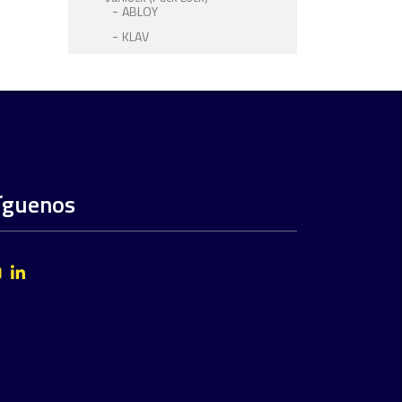
ABLOY
KLAV
íguenos