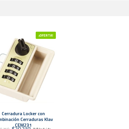
¡OFERTA!
Cerradura Locker con
mbinación Cerraduras Klav
CEM231
El
El
$
20.218