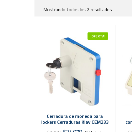
Mostrando todos los
2
resultados
¡OFERTA!
Cerradura de moneda para
lockers Cerraduras Klav CEM233
co
El
El
$
24.978