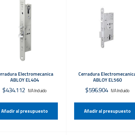
Cerradura Electromecanic
erradura Electromecanica
ABLOY EL560
ABLOY EL404
$
596.904
$
434.112
Añadir al presupuesto
Añadir al presupuesto