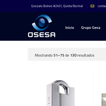
conta
Gonzalo Bulnes #2451, Quinta Normal
Inicio
Grupo Gesa
Mostrando
51–75
de
130
resultados