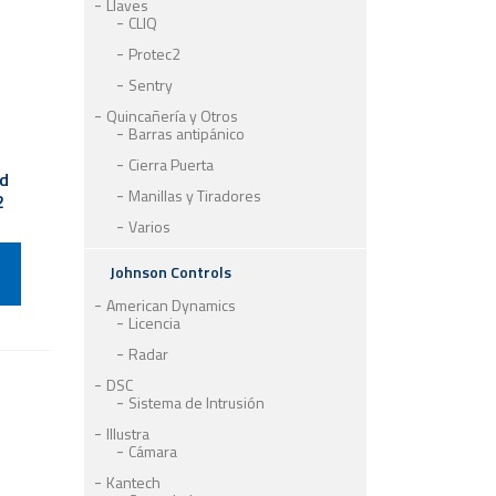
Llaves
CLIQ
Protec2
Sentry
Quincañería y Otros
Barras antipánico
Cierra Puerta
ad
Manillas y Tiradores
2
Varios
Johnson Controls
American Dynamics
Licencia
Radar
DSC
Sistema de Intrusión
Illustra
Cámara
Kantech